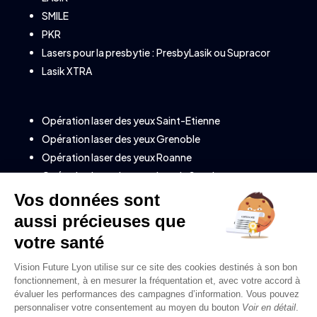
SMILE
PKR
Lasers pour la presbytie :
PresbyLasik
ou
Supracor
Lasik XTRA
Opération laser des yeux Saint-Etienne
Opération laser des yeux Grenoble
Opération laser des yeux Roanne
Opération laser des yeux Lons le Saunier
Opération laser des yeux à Annecy (Savoie)
Opération laser des yeux à Clermont-Ferrand
Opération laser des yeux à Valence
Opération laser des yeux à Montélimar
Opération laser des yeux à Chambéry
Opération laser des yeux à Bourg-en-Bresse
Opération laser des yeux à Genève