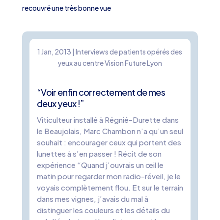
recouvré une très bonne vue
1 Jan, 2013
|
Interviews de patients opérés des
yeux au centre Vision Future Lyon
“Voir enfin correctement de mes
deux yeux !”
Viticulteur installé à Régnié-Durette dans
le Beaujolais, Marc Chambon n’a qu’un seul
souhait : encourager ceux qui portent des
lunettes à s’en passer ! Récit de son
expérience “Quand j’ouvrais un œil le
matin pour regarder mon radio-réveil, je le
voyais complètement flou. Et sur le terrain
dans mes vignes, j’avais du mal à
distinguer les couleurs et les détails du