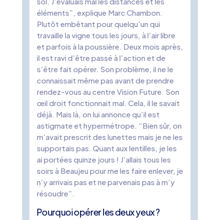
sol. J’évaluais mal les distances et les
éléments”, explique Marc Chambon.
Plutôt embêtant pour quelqu’un qui
travaille la vigne tous les jours, à l’air libre
et parfois à la poussière. Deux mois après,
il est ravi d’être passé à l’action et de
s’être fait opérer. Son problème, il ne le
connaissait même pas avant de prendre
rendez-vous au centre Vision Future. Son
œil droit fonctionnait mal. Cela, il le savait
déjà. Mais là, on lui annonce qu’il est
astigmate et hypermétrope. “Bien sûr, on
m’avait prescrit des lunettes mais je ne les
supportais pas. Quant aux lentilles, je les
ai portées quinze jours ! J’allais tous les
soirs à Beaujeu pour me les faire enlever, je
n’y arrivais pas et ne parvenais pas à m’y
résoudre”.
Pourquoi opérer les deux yeux ?