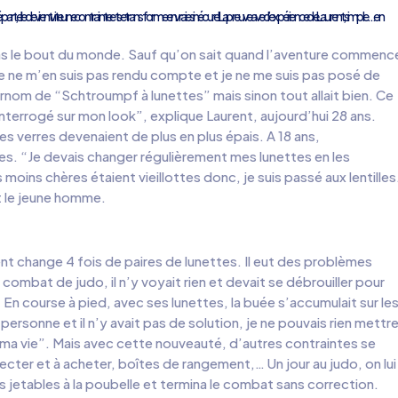
rt, elle devient vite une contrainte et se transforme en vraie sinécure ! La preuve avec l’expérience de Laurent, simple… en
pas le bout du monde. Sauf qu’on sait quand l’aventure commenc
, je ne m’en suis pas rendu compte et je ne me suis pas posé de
urnom de “Schtroumpf à lunettes” mais sinon tout allait bien. Ce
interrogé sur mon look”, explique Laurent, aujourd’hui 28 ans.
ses verres devenaient de plus en plus épais. A 18 ans,
les. “Je devais changer régulièrement mes lunettes en les
 moins chères étaient vieillottes donc, je suis passé aux lentilles
it le jeune homme.
nt change 4 fois de paires de lunettes. Il eut des problèmes
 combat de judo, il n’y voyait rien et devait se débrouiller pour
 En course à pied, avec ses lunettes, la buée s’accumulait sur le
i personne et il n’y avait pas de solution, je ne pouvais rien mettr
ger ma vie”. Mais avec cette nouveauté, d’autres contraintes se
pecter et à acheter, boîtes de rangement,… Un jour au judo, on lui
illes jetables à la poubelle et termina le combat sans correction.