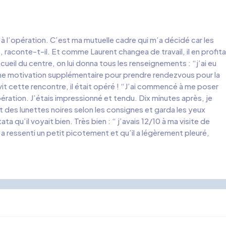
 à l’opération. C’est ma mutuelle cadre qui m’a décidé car les
raconte-t-il. Et comme Laurent changea de travail, il en profit
ccueil du centre, on lui donna tous les renseignements : “j’ai eu
Une motivation supplémentaire pour prendre rendezvous pour la
vit cette rencontre, il était opéré ! “J’ai commencé à me poser
pération. J’étais impressionné et tendu. Dix minutes après, je
 mit des lunettes noires selon les consignes et garda les yeux
ta qu’il voyait bien. Très bien : “ j’avais 12/10 à ma visite de
a ressenti un petit picotement et qu’il a légèrement pleuré,