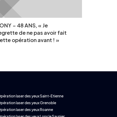
ONY – 48 ANS, « Je
egrette de ne pas avoir fait
ette opération avant ! »
pération laser des yeux Saint-Etienne
pération laser des yeux Grenoble
pération laser des yeux Roanne
pération laser des yeux Lons le Saunier