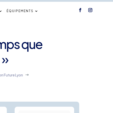
ÉQUIPEMENTS
temps que
 »
ion Future Lyon
$