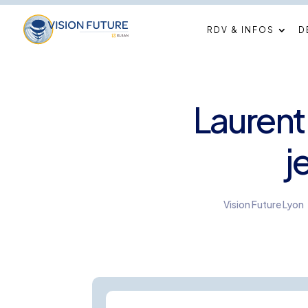
RDV & INFOS
D
Laurent 
j
Vision Future Lyon