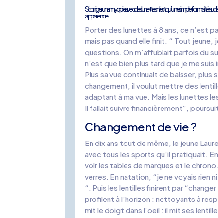
Si corriger une myopie avec des lunettes n’est qu’une simple formalité au dépa
apparence.
Porter des lunettes à 8 ans, ce n’est 
mais pas quand elle finit. “ Tout jeune
questions. On m’affublait parfois du s
n’est que bien plus tard que je me suis 
Plus sa vue continuait de baisser, plus 
changement, il voulut mettre des lentil
adaptant à ma vue. Mais les lunettes les
Il fallait suivre financièrement”, poursu
Changement de vie ?
En dix ans tout de même, le jeune Laure
avec tous les sports qu’il pratiquait. En
voir les tables de marques et le chrono.
verres. En natation, “je ne voyais rien n
“. Puis les lentilles finirent par “chan
profilent à l’horizon : nettoyants à res
mit le doigt dans l’oeil : il mit ses lent