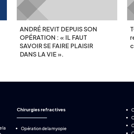
ANDRÉ REVIT DEPUIS SON
T
OPÉRATION : « IL FAUT
r
SAVOIR SE FAIRE PLAISIR
c
DANS LA VIE ».
Chirurgies refractives
O
O
O
e la
Opération de la myopie
O