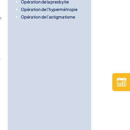
Opération de la presbytie
Opération de l’hypermétropie
Opération de l’astigmatisme
e
.
s
e