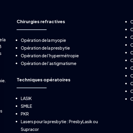
Chirurgies refractives
O
O
O
e la
Opération de la myopie
O
8
Opération de la presbytie
O
s
Opération de l’hypermétropie
s
O
Opération de l’astigmatisme
O
O
Techniques opératoires
pie.
O
O
LASIK
O
SMILE
es
PKR
Lasers pour la presbytie :
PresbyLasik
ou
Supracor