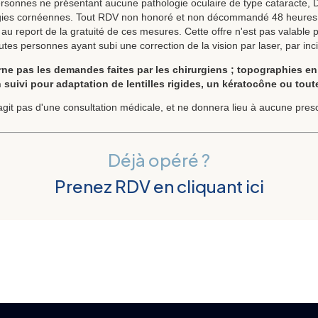
ersonnes ne présentant aucune pathologie oculaire de type cataracte,
ogies cornéennes. Tout RDV non honoré et non décommandé 48 heures
au report de la gratuité de ces mesures. Cette offre n'est pas valable 
utes personnes ayant subi une correction de la vision par laser, par inc
rne pas les demandes faites par les chirurgiens ; topographies e
 suivi pour adaptation de lentilles rigides, un kératocône ou tout
'agit pas d'une consultation médicale, et ne donnera lieu à aucune presc
Déjà opéré ?
Prenez RDV en cliquant ici