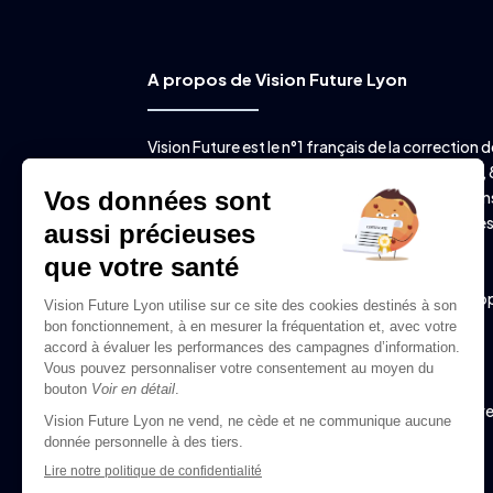
A propos de Vision Future Lyon
Vision Future est le n°1 français de la correction d
vision par laser avec plus de 15 ans d’expérience, 
salles d’intervention, plus de 11.000 intervention
chaque année (dont près de 5.000 à Lyon) et de
lasers de dernière génération. Vision Future est
spécialisé dans l’opération de la myopie, de la
presbytie, de l’astigmatisme et de l’hypermétro

20 rue de la Villette – 69003 Lyon

04 72 344 344
06 82 21 91 71 (urgences post-opératoir
uniquement)

contact@visionfuturelyon.fr