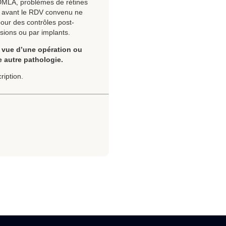
 DMLA, problèmes de rétines
 avant le RDV convenu ne
pour des contrôles post-
isions ou par implants.
n vue d’une opération ou
e autre pathologie.
ription.