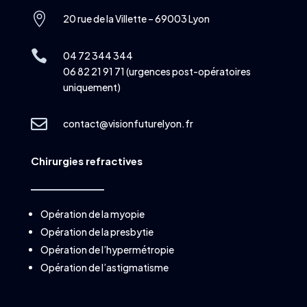

20 rue de la Villette – 69003 Lyon

04 72 344 344
06 82 21 91 71 (urgences post-opératoires
uniquement)

contact@visionfuturelyon.fr
Chirurgies refractives
Opération de la myopie
Opération de la presbytie
Opération de l’hypermétropie
Opération de l’astigmatisme