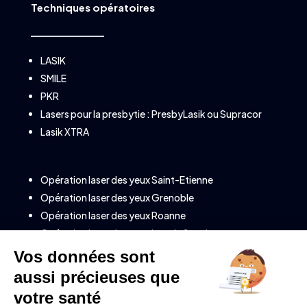
Techniques opératoires
LASIK
SMILE
PKR
Lasers pour la presbytie :
PresbyLasik
ou
Supracor
Lasik XTRA
Opération laser des yeux Saint-Etienne
Opération laser des yeux Grenoble
Opération laser des yeux Roanne
Opération laser des yeux Lons le Saunier
Opération laser des yeux à Annecy (Savoie)
Opération laser des yeux à Clermont-Ferrand
Opération laser des yeux à Valence
Opération laser des yeux à Montélimar