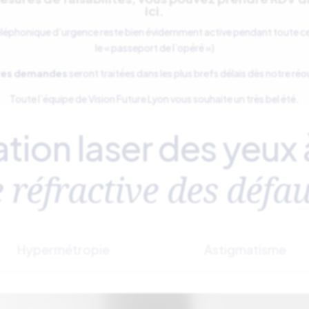
ici
.
téléphonique d’urgence reste bien évidemment active pendant toute c
le « passeport de l’opéré »)
tres demandes
seront traitées dans les plus brefs délais dès notre ré
Toute l’équipe de Vision Future Lyon vous souhaite un très bel été.
tion laser des yeux 
 réfractive des défau
Hypermétropie
Astigmatisme