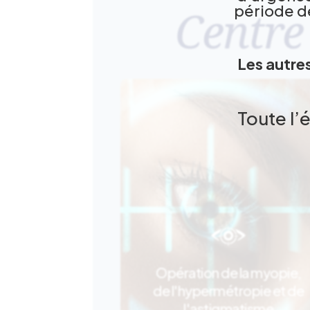
période d
Centre
Les autr
Toute l’
Opération de la myopie,
de l'hypermétropie et de
Le LASIK
l'astigmatisme