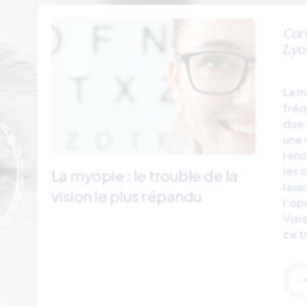
Cor
Lyo
La m
fréq
due 
une 
renc
les 
La myopie : le trouble de la
lase
vision le plus répandu
l’op
Visi
ce t