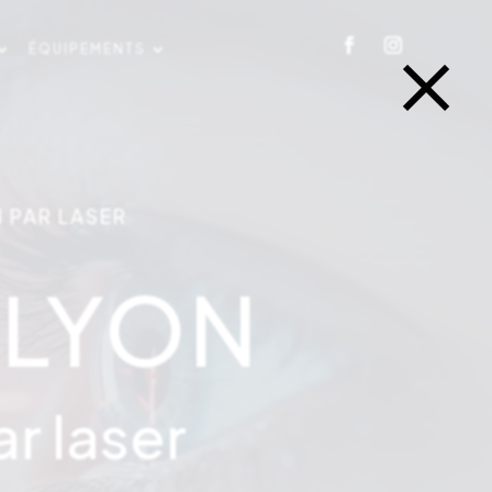
×
ÉQUIPEMENTS
N PAR LASER
 LYON
ar laser