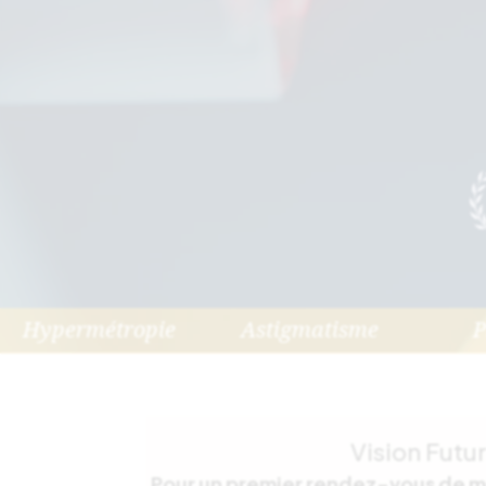
Hypermétropie
Astigmatisme
P
Vision Futu
Pour un premier rendez-vous de me