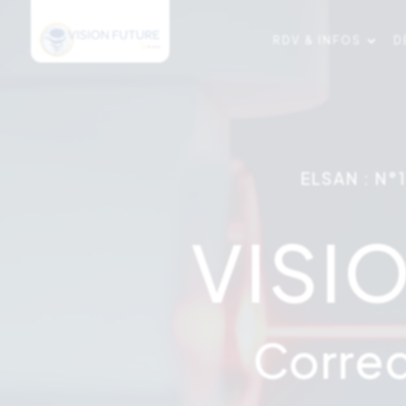
RDV & INFOS
D
ELSAN : N°
VISI
Correct