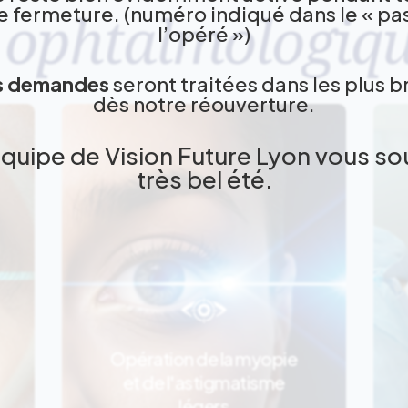
e fermeture. (numéro indiqué dans le « pa
 ophtalmologiq
l’opéré »)
es demandes
seront traitées dans les plus b
dès notre réouverture.
équipe de Vision Future Lyon vous so
très bel été.
Opération de la myopie
et de l'astigmatisme
La PKR
légers