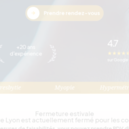
Prendre rendez-vous

4.7
+20 ans
☆
☆
☆
☆
d'expérience
sur Google
resbytie
Myopie
Hypermétr
Fermeture estivale
re Lyon est actuellement fermé pour les co
sures de faisabilités, vous pouvez prendre RDV di