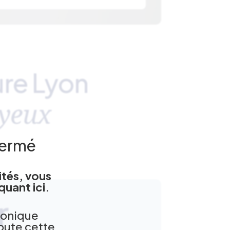
ure Lyon
 yeux
fermé
ités, vous
quant ici
.
r
honique
oute cette