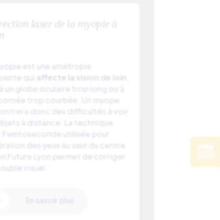
rection laser de la myopie à
n
yopie est une amétropie
uente qui
affecte la vision de loin
,
à un globe oculaire trop long ou à
cornée trop courbée. Un myope
ontrera donc des difficultés à voir
objets à distance. La technique
r Femtoseconde utilisée pour
ération des yeux au sein du centre
on Future Lyon permet de corriger
rouble visuel.
En savoir plus
$