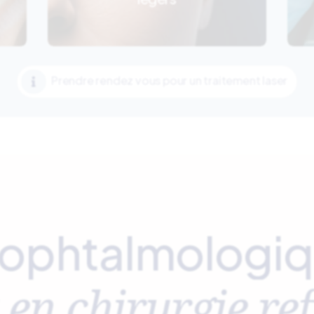
Prendre rendez vous pour un traitement laser

 ophtalmologiq
 en chirurgie ref