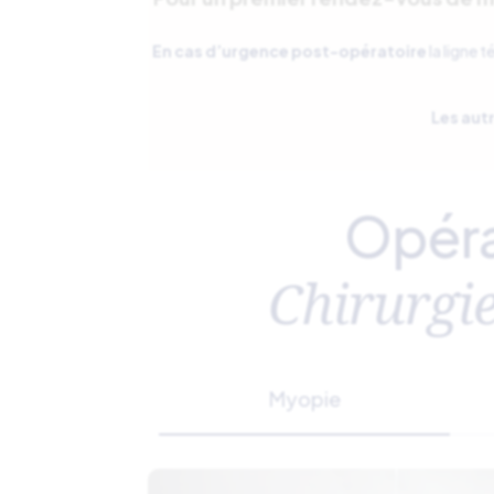
En cas d’urgence post-opératoire
la ligne 
Les au
Opéra
Chirurgie
Myopie