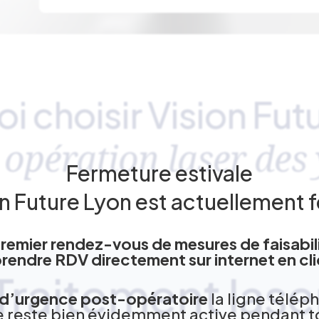
i choisir Vision Fut
 opération laser des
Fermeture estivale
on Future Lyon est actuellement 
remier rendez-vous de mesures de faisabil
endre RDV directement sur internet en cli
Traitement lase
 d’urgence post-opératoire
la ligne télép
 reste bien évidemment active pendant t