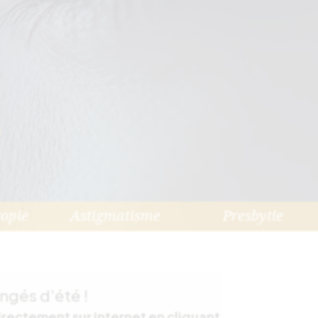
☆
opie
Astigmatisme
Presbytie
ngés d’été !
rectement sur internet en cliquant