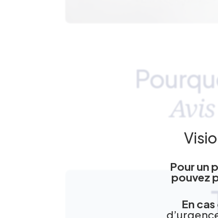
Pourquo
Avis
Visi
Pour un p
pouvez pr
En cas
d’urgence