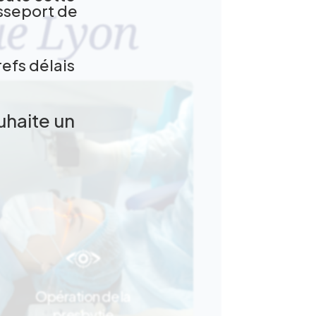
sseport de
ue Lyon
refs délais
uhaite un
Le PresbyLASIK ou
Opération de la
Supracor
presbytie