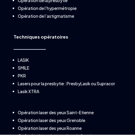
Opération de la presbytie
Opération de l’hypermétropie
Opération de l’astigmatisme
Techniques opératoires
LASIK
SMILE
PKR
Lasers pour la presbytie :
PresbyLasik
ou
Supracor
Lasik XTRA
Opération laser des yeux Saint-Etienne
Opération laser des yeux Grenoble
Opération laser des yeux Roanne