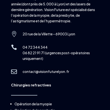
année (dont près de 5.000 à Lyon) et des lasers de
dernière génération. Vision Future est spécialisé dans
l’opération de la myopie, de la presbytie, de
l’astigmatisme et de l’hypermétropie.

20 rue de la Villette – 69003 Lyon

04 72 344 344
06 82 21 91 71 (urgences post-opératoires
uniquement)

contact@visionfuturelyon.fr
Chirurgies refractives
Opération de la myopie