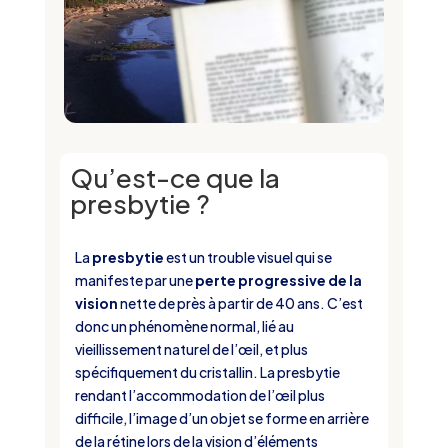
Qu’est-ce que la
presbytie ?
La
presbytie
est un trouble visuel qui se
manifeste par une
perte progressive de la
vision
nette de près à partir de 40 ans. C’est
donc un phénomène normal, lié au
vieillissement naturel de l’œil, et plus
spécifiquement du cristallin. La presbytie
rendant l’accommodation de l’œil plus
difficile, l’image d’un objet se forme en arrière
de la rétine lors de la vision d’éléments