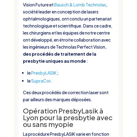
Vision Future et
Bausch & Lomb
Technolas
,
société leader en conception de lasers
ophtalmologiques, ont conclu un partenariat
technologique et scientifique. Dans ce cadre,
les chirurgiens et les équipes de notre centre
ont développé, en étroite collaboration avec
les ingénieurs de Technolas Perfect Vision,
des procédés de traitement de la
presbytie uniques au monde
:
le
PresbyLASIK
;
le
SupraCor
.
Ces deux procédés de correction laser sont
par ailleurs des marques déposées.
Opération PresbyLasik à
Lyon pour la presbytie avec
ou sans myopie
La procédure PresbyLASIK varie en fonction