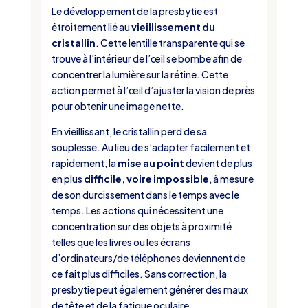
Le développement de la presbytie est
étroitement lié au
vieillissement du
cristallin
. Cette lentille transparente qui se
trouve à l’intérieur de l’œil se bombe afin de
concentrer la lumière sur la rétine. Cette
action permet à l’œil d’ajuster la vision de près
pour obtenir une image nette.
En vieillissant, le cristallin perd de sa
souplesse. Au lieu de s’adapter facilement et
rapidement, la
mise au point
devient de plus
en plus
difficile, voire impossible
, à mesure
de son durcissement dans le temps avec le
temps. Les actions qui nécessitent une
concentration sur des objets à proximité
telles que les livres ou les écrans
d’ordinateurs/de téléphones deviennent de
ce fait plus difficiles. Sans correction, la
presbytie peut également générer des maux
de tête et de la fatigue oculaire.