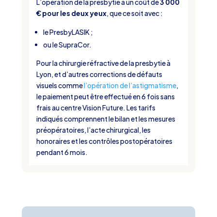
L’opération de la presbytie a un coût de
3 000
€ pour les deux yeux
, que ce soit avec :
le PresbyLASIK ;
ou le SupraCor.
Pour la chirurgie réfractive de la presbytie à
Lyon, et d’autres corrections de défauts
visuels comme
l’opération de l’astigmatisme
,
le paiement peut être effectué en 6 fois sans
frais au centre Vision Future. Les tarifs
indiqués comprennent le bilan et les mesures
préopératoires, l’acte chirurgical, les
honoraires et les contrôles postopératoires
pendant 6 mois.