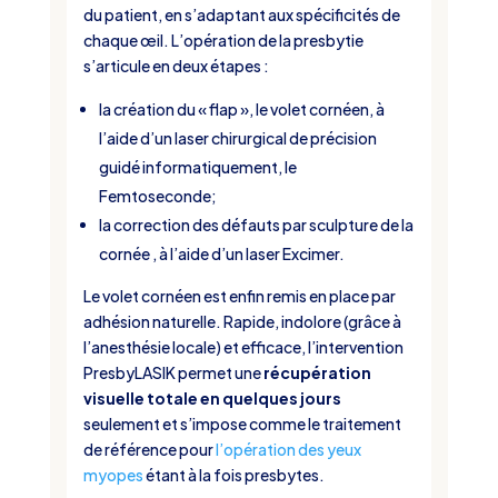
du patient, en s’adaptant aux spécificités de
chaque œil. L’opération de la presbytie
s’articule en deux étapes :
la création du « flap », le volet cornéen, à
l’aide d’un laser chirurgical de précision
guidé informatiquement, le
Femtoseconde;
la correction des défauts par sculpture de la
cornée , à l’aide d’un laser Excimer.
Le volet cornéen est enfin remis en place par
adhésion naturelle. Rapide, indolore (grâce à
l’anesthésie locale) et efficace, l’intervention
PresbyLASIK permet une
récupération
visuelle totale en quelques jours
seulement et s’impose comme le traitement
de référence pour
l’opération des yeux
myopes
étant à la fois presbytes.