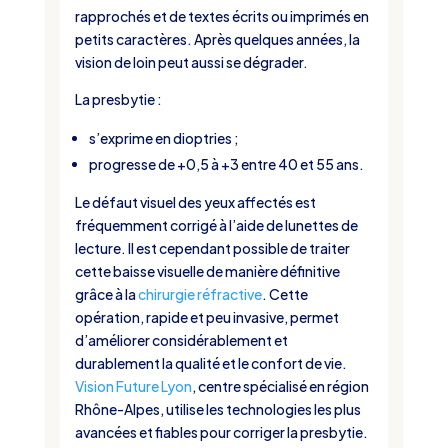
rapprochés et de textes écrits ou imprimés en
petits caractères. Après quelques années, la
vision de loin peut aussi se dégrader.
La presbytie :
s’exprime en dioptries ;
progresse de +0,5 à +3 entre 40 et 55 ans.
Le défaut visuel des yeux affectés est
fréquemment corrigé à l’aide de lunettes de
lecture. Il est cependant possible de traiter
cette baisse visuelle de manière définitive
grâce à la
chirurgie réfractive
. Cette
opération, rapide et peu invasive, permet
d’améliorer considérablement et
durablement la qualité et le confort de vie.
Vision Future Lyon
, centre spécialisé en région
Rhône-Alpes, utilise les technologies les plus
avancées et fiables pour corriger la presbytie.