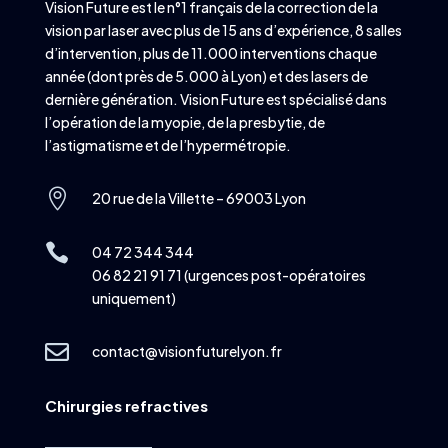
Vision Future est le n°1 français de la correction de la
vision par laser avec plus de 15 ans d’expérience, 8 salles
d’intervention, plus de 11.000 interventions chaque
année (dont près de 5.000 à Lyon) et des lasers de
dernière génération. Vision Future est spécialisé dans
l’opération de la myopie, de la presbytie, de
l’astigmatisme et de l’hypermétropie.

20 rue de la Villette – 69003 Lyon

04 72 344 344
06 82 21 91 71 (urgences post-opératoires
uniquement)

contact@visionfuturelyon.fr
Chirurgies refractives