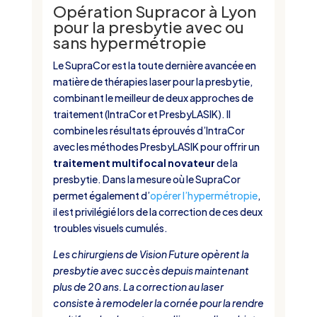
Opération Supracor à Lyon
pour la presbytie avec ou
sans hypermétropie
Le SupraCor est la toute dernière avancée en
matière de thérapies laser pour la presbytie,
combinant le meilleur de deux approches de
traitement (IntraCor et PresbyLASIK). Il
combine les résultats éprouvés d’IntraCor
avec les méthodes PresbyLASIK pour offrir un
traitement multifocal novateur
de la
presbytie. Dans la mesure où le SupraCor
permet également d’
opérer l’hypermétropie
,
il est privilégié lors de la correction de ces deux
troubles visuels cumulés.
Les chirurgiens de Vision Future opèrent la
presbytie avec succès depuis maintenant
plus de 20 ans. La correction au laser
consiste à remodeler la cornée pour la rendre