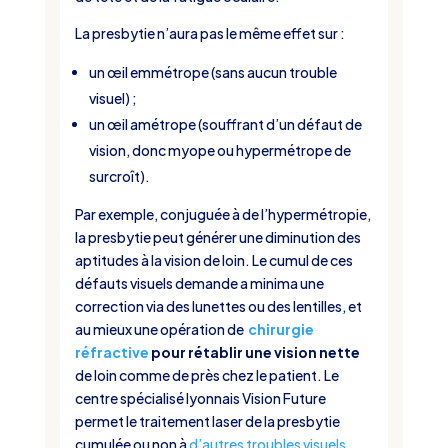
La presbytie n’aura pas le même effet sur :
un œil emmétrope (sans aucun trouble
visuel) ;
un œil amétrope (souffrant d’un défaut de
vision, donc myope ou hypermétrope de
surcroît).
Par exemple, conjuguée à de l’hypermétropie,
la presbytie peut générer une diminution des
aptitudes à la vision de loin. Le cumul de ces
défauts visuels demande a minima une
correction via des lunettes ou des lentilles, et
au mieux une opération de
chirurgie
réfractive
pour rétablir une vision nette
de loin comme de près chez le patient. Le
centre spécialisé lyonnais Vision Future
permet le traitement laser de la presbytie
cumulée ou non à
d’autres troubles visuels
.