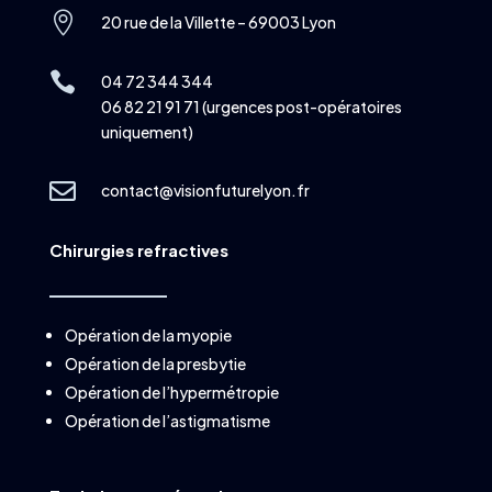

20 rue de la Villette – 69003 Lyon

04 72 344 344
06 82 21 91 71 (urgences post-opératoires
uniquement)

contact@visionfuturelyon.fr
Chirurgies refractives
Opération de la myopie
Opération de la presbytie
Opération de l’hypermétropie
Opération de l’astigmatisme