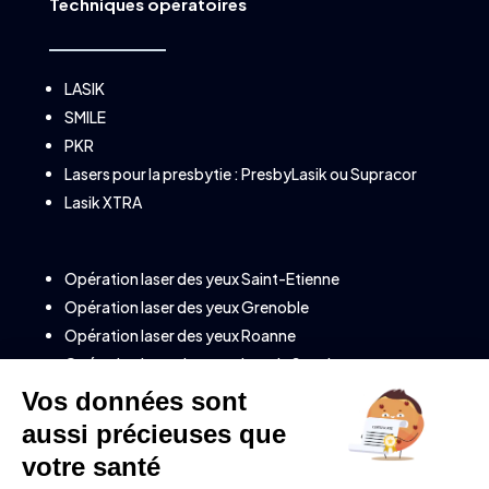
Techniques opératoires
LASIK
SMILE
PKR
Lasers pour la presbytie :
PresbyLasik
ou
Supracor
Lasik XTRA
Opération laser des yeux Saint-Etienne
Opération laser des yeux Grenoble
Opération laser des yeux Roanne
Opération laser des yeux Lons le Saunier
Opération laser des yeux à Annecy (Savoie)
Opération laser des yeux à Clermont-Ferrand
Opération laser des yeux à Valence
Opération laser des yeux à Montélimar