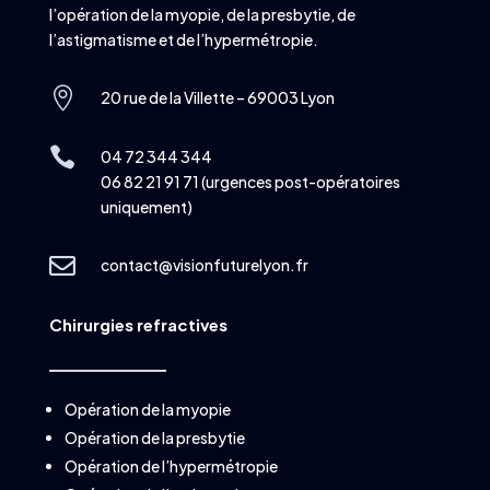
l’opération de la myopie, de la presbytie, de
l’astigmatisme et de l’hypermétropie.

20 rue de la Villette – 69003 Lyon

04 72 344 344
06 82 21 91 71 (urgences post-opératoires
uniquement)

contact@visionfuturelyon.fr
Chirurgies refractives
Opération de la myopie
Opération de la presbytie
Opération de l’hypermétropie