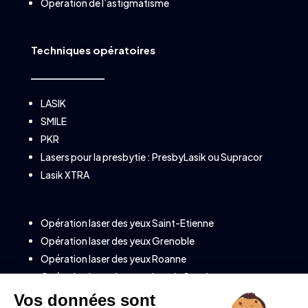
Opération de l’astigmatisme
Techniques opératoires
LASIK
SMILE
PKR
Lasers pour la presbytie :
PresbyLasik
ou
Supracor
Lasik XTRA
Opération laser des yeux Saint-Etienne
Opération laser des yeux Grenoble
Opération laser des yeux Roanne
Opération laser des yeux Lons le Saunier
Opération laser des yeux à Annecy (Savoie)