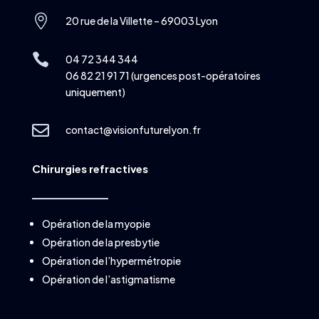

20 rue de la Villette – 69003 Lyon

04 72 344 344
06 82 21 91 71 (urgences post-opératoires
uniquement)

contact@visionfuturelyon.fr
Chirurgies refractives
Opération de la myopie
Opération de la presbytie
Opération de l’hypermétropie
Opération de l’astigmatisme