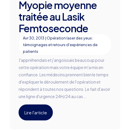
Myopie moyenne
traitée au Lasik
Femtoseconde
Avr 30, 2013
|
Opération laser des yeux :
témoignages et retours d'expériences de
patients
J'appréhendais et j'angoissais beaucoup pour
cette opération mais votre équipe m'a mis en
confiance. Les médecins prennent bien le temps
d'expliquer le déroulement de l'opération et
répondent à toutes nos questions. Le fait d'avoir
une ligne d'urgence 24H/24 au cas...
Lire l'article