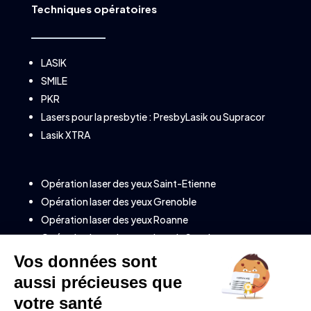
Techniques opératoires
LASIK
SMILE
PKR
Lasers pour la presbytie :
PresbyLasik
ou
Supracor
Lasik XTRA
Opération laser des yeux Saint-Etienne
Opération laser des yeux Grenoble
Opération laser des yeux Roanne
Opération laser des yeux Lons le Saunier
Opération laser des yeux à Annecy (Savoie)
Opération laser des yeux à Clermont-Ferrand
Opération laser des yeux à Valence
Opération laser des yeux à Montélimar