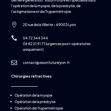
dernière génération. Vision Future est spécialisé dans
l’opération de la myopie, de la presbytie, de
l’astigmatisme et de l’hypermétropie.

20 rue de la Villette – 69003 Lyon

04 72 344 344
06 82 21 91 71 (urgences post-opératoires
uniquement)

contact@visionfuturelyon.fr
Chirurgies refractives
Opération de la myopie
Opération de la presbytie
Opération de l’hypermétropie