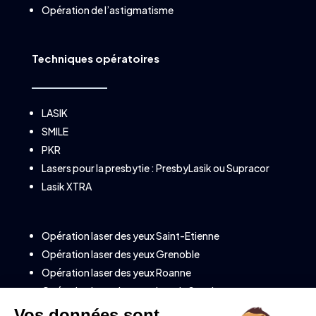
Opération de l’astigmatisme
Techniques opératoires
LASIK
SMILE
PKR
Lasers pour la presbytie :
PresbyLasik
ou
Supracor
Lasik XTRA
Opération laser des yeux Saint-Etienne
Opération laser des yeux Grenoble
Opération laser des yeux Roanne
Opération laser des yeux Lons le Saunier
Opération laser des yeux à Annecy (Savoie)