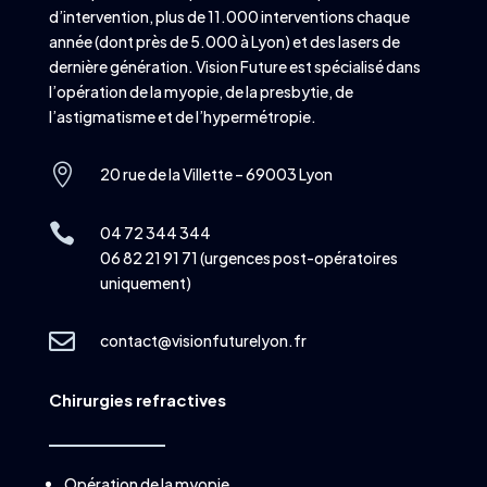
d’intervention, plus de 11.000 interventions chaque
année (dont près de 5.000 à Lyon) et des lasers de
dernière génération. Vision Future est spécialisé dans
l’opération de la myopie, de la presbytie, de
l’astigmatisme et de l’hypermétropie.

20 rue de la Villette – 69003 Lyon

04 72 344 344
06 82 21 91 71 (urgences post-opératoires
uniquement)

contact@visionfuturelyon.fr
Chirurgies refractives
Opération de la myopie