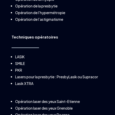
Opération de la presbytie
Opération de l’hypermétropie
Opération de l’astigmatisme
Techniques opératoires
LASIK
SMILE
PKR
Lasers pour la presbytie :
PresbyLasik
ou
Supracor
Lasik XTRA
Opération laser des yeux Saint-Etienne
Opération laser des yeux Grenoble
Opération laser des yeux Roanne