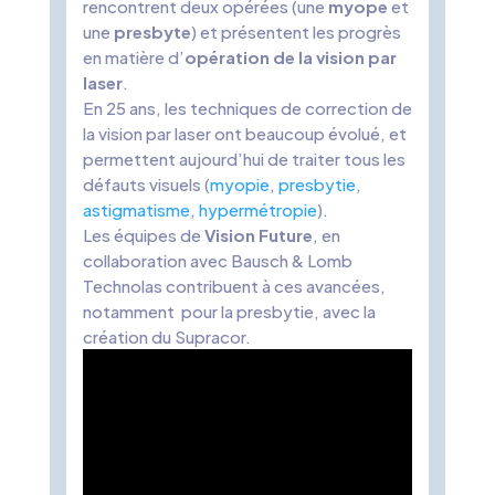
rencontrent deux opérées (une
myope
et
une
presbyte
) et présentent les progrès
en matière d’
opération de la vision par
laser
.
En 25 ans, les techniques de correction de
la vision par laser ont beaucoup évolué, et
permettent aujourd’hui de traiter tous les
défauts visuels (
myopie
,
presbytie
,
astigmatisme
,
hypermétropie
).
Les équipes de
Vision Future
, en
collaboration avec Bausch & Lomb
Technolas contribuent à ces avancées,
notamment pour la presbytie, avec la
création du Supracor.