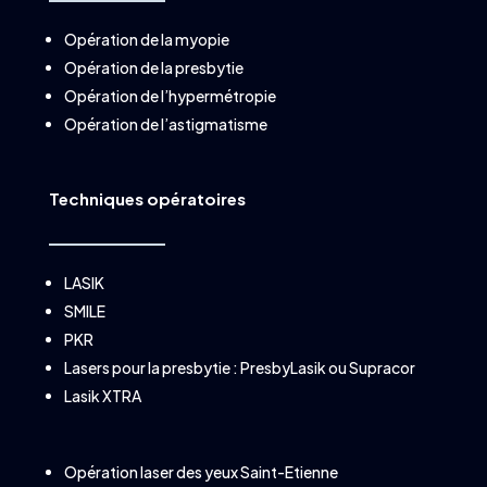
Opération de la myopie
Opération de la presbytie
Opération de l’hypermétropie
Opération de l’astigmatisme
Techniques opératoires
LASIK
SMILE
PKR
Lasers pour la presbytie :
PresbyLasik
ou
Supracor
Lasik XTRA
Opération laser des yeux Saint-Etienne