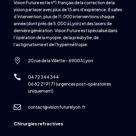
Vision Future est le n°1 français de la correction de la
vision par laser avec plus de 15 ans d’expérience, 8 salles
d’intervention, plus de 11.000 interventions chaque
année (dont près de 5.000 à Lyon) et des lasers de
dernière génération. Vision Future est spécialisé dans
l’opération de la myopie, de la presbytie, de
l’astigmatisme et de l’hypermétropie.

20 rue de la Villette – 69003 Lyon

04 72 344 344
06 82 21 91 71 (urgences post-opératoires
uniquement)

contact@visionfuturelyon.fr
Chirurgies refractives