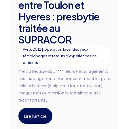
entre Toulon et
Hyeres : presbytie
traitée au
SUPRACOR
Avr 3, 2012
|
Opération laser des yeux :
témoignages et retours d'expériences de
patients
Merci à l'équipe du Dr *** : leurs encouragements
tout au long de l'intervention sont très utiles pour
calmer le stress (malgré ma forte motivation),
chaque mot ou pression de la main sont très
réconfortants.
Lire l'article