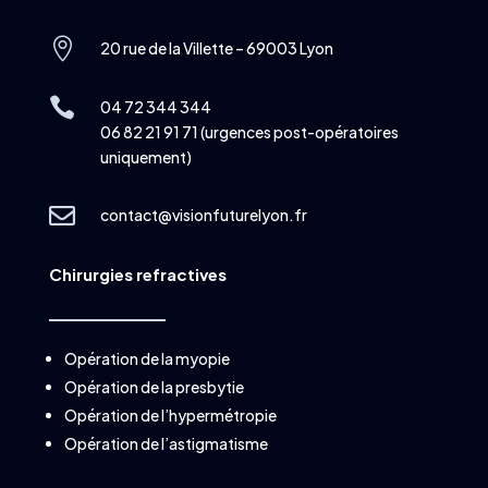

20 rue de la Villette – 69003 Lyon

04 72 344 344
06 82 21 91 71 (urgences post-opératoires
uniquement)

contact@visionfuturelyon.fr
Chirurgies refractives
Opération de la myopie
Opération de la presbytie
Opération de l’hypermétropie
Opération de l’astigmatisme