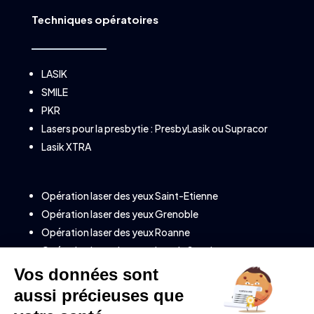
Techniques opératoires
LASIK
SMILE
PKR
Lasers pour la presbytie :
PresbyLasik
ou
Supracor
Lasik XTRA
Opération laser des yeux Saint-Etienne
Opération laser des yeux Grenoble
Opération laser des yeux Roanne
Opération laser des yeux Lons le Saunier
Opération laser des yeux à Annecy (Savoie)
Opération laser des yeux à Clermont-Ferrand
Opération laser des yeux à Valence