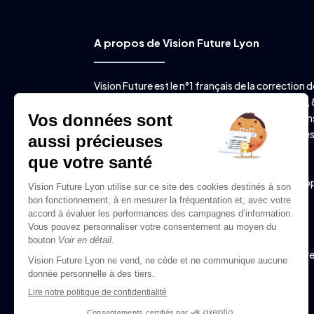
A propos de Vision Future Lyon
Vision Future est le n°1 français de la correction d
vision par laser avec plus de 15 ans d’expérience, 
salles d’intervention, plus de 11.000 intervention
chaque année (dont près de 5.000 à Lyon) et de
lasers de dernière génération. Vision Future est
spécialisé dans l’opération de la myopie, de la
presbytie, de l’astigmatisme et de l’hypermétro

20 rue de la Villette – 69003 Lyon

04 72 344 344
06 82 21 91 71 (urgences post-opératoir
uniquement)

contact@visionfuturelyon.fr