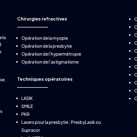
Chirurgies refractives
O
O
O
e la
Opération de la myopie
O
8
Opération de la presbytie
O
s
Opération de l’hypermétropie
s
O
Opération de l’astigmatisme
O
O
Techniques opératoires
pie.
O
O
LASIK
O
SMILE
es
PKR
Lasers pour la presbytie :
PresbyLasik
ou
Supracor