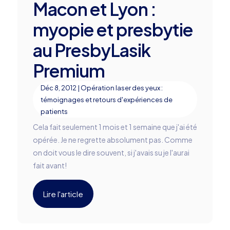
Macon et Lyon :
myopie et presbytie
au PresbyLasik
Premium
Déc 8, 2012
|
Opération laser des yeux :
témoignages et retours d'expériences de
patients
Cela fait seulement 1 mois et 1 semaine que j'ai été
opérée. Je ne regrette absolument pas. Comme
on doit vous le dire souvent, si j'avais su je l'aurai
fait avant!
Lire l'article