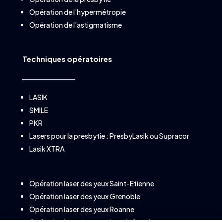
Opération de l’hypermétropie
Opération de l’astigmatisme
Techniques opératoires
LASIK
SMILE
PKR
Lasers pour la presbytie :
PresbyLasik
ou
Supracor
Lasik XTRA
Opération laser des yeux Saint-Etienne
Opération laser des yeux Grenoble
Opération laser des yeux Roanne