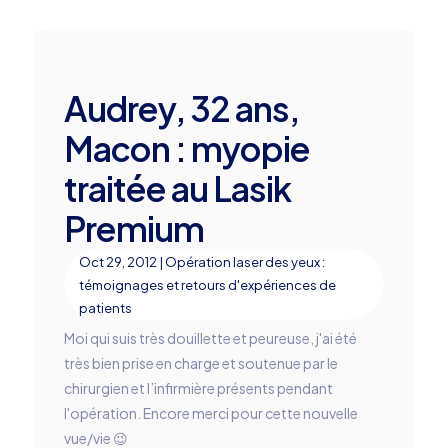
Audrey, 32 ans,
Macon : myopie
traitée au Lasik
Premium
Oct 29, 2012
|
Opération laser des yeux :
témoignages et retours d'expériences de
patients
Moi qui suis très douillette et peureuse, j'ai été
très bien prise en charge et soutenue par le
chirurgien et l’infirmière présents pendant
l'opération. Encore merci pour cette nouvelle
vue/vie 😉