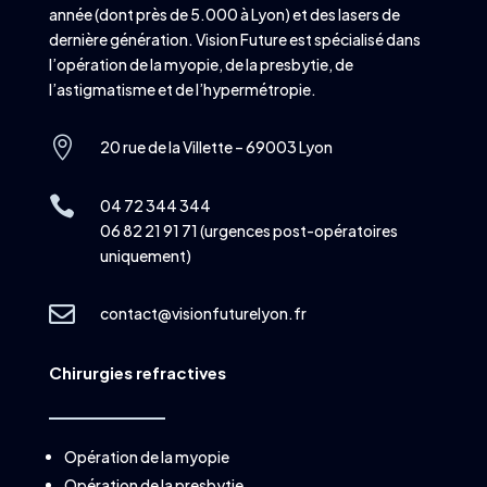
année (dont près de 5.000 à Lyon) et des lasers de
dernière génération. Vision Future est spécialisé dans
l’opération de la myopie, de la presbytie, de
l’astigmatisme et de l’hypermétropie.

20 rue de la Villette – 69003 Lyon

04 72 344 344
06 82 21 91 71 (urgences post-opératoires
uniquement)

contact@visionfuturelyon.fr
Chirurgies refractives
Opération de la myopie
Opération de la presbytie