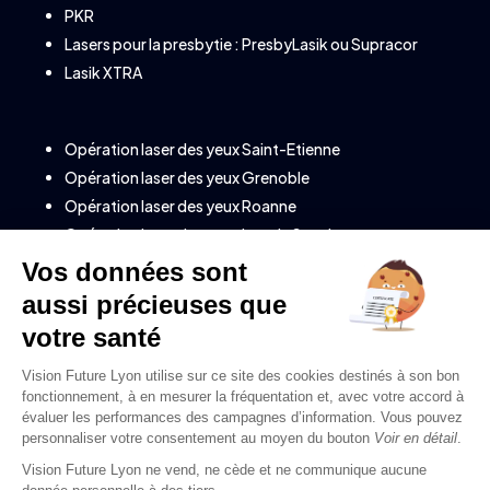
PKR
Lasers pour la presbytie :
PresbyLasik
ou
Supracor
Lasik XTRA
Opération laser des yeux Saint-Etienne
Opération laser des yeux Grenoble
Opération laser des yeux Roanne
Opération laser des yeux Lons le Saunier
Opération laser des yeux à Annecy (Savoie)
Opération laser des yeux à Clermont-Ferrand
Opération laser des yeux à Valence
Opération laser des yeux à Montélimar
Opération laser des yeux à Chambéry
Opération laser des yeux à Bourg-en-Bresse
Opération laser des yeux à Genève