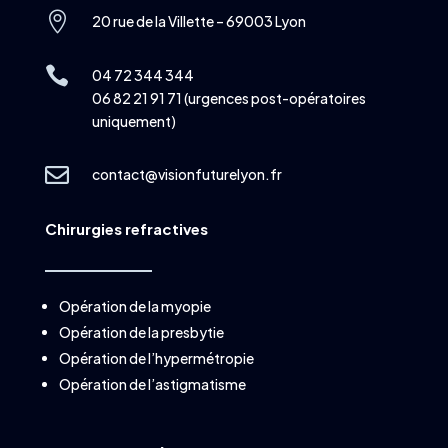

20 rue de la Villette – 69003 Lyon

04 72 344 344
06 82 21 91 71 (urgences post-opératoires
uniquement)

contact@visionfuturelyon.fr
Chirurgies refractives
Opération de la myopie
Opération de la presbytie
Opération de l’hypermétropie
Opération de l’astigmatisme