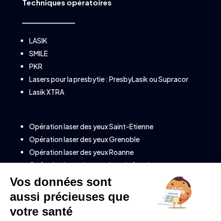
Techniques opératoires
LASIK
SMILE
PKR
Lasers pour la presbytie :
PresbyLasik
ou
Supracor
Lasik XTRA
Opération laser des yeux Saint-Etienne
Opération laser des yeux Grenoble
Opération laser des yeux Roanne
Opération laser des yeux Lons le Saunier
Opération laser des yeux à Annecy (Savoie)
Opération laser des yeux à Clermont-Ferrand
Opération laser des yeux à Valence
Opération laser des yeux à Montélimar