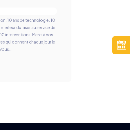
sion, 10 ans de technologie, 10
e meilleur du laser au service de
00 interventions! Merci à nos
res qui donnent chaque jour le
vous...