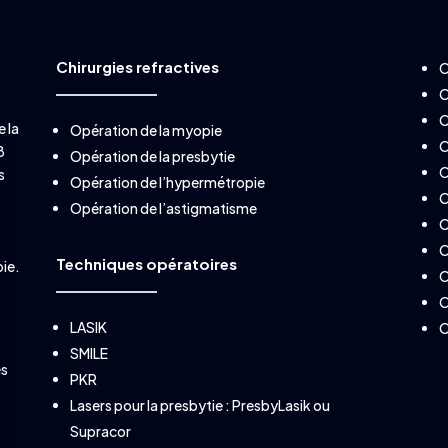
Chirurgies refractives
O
O
O
e la
Opération de la myopie
O
8
Opération de la presbytie
O
s
Opération de l’hypermétropie
s
O
Opération de l’astigmatisme
O
O
Techniques opératoires
pie.
O
O
LASIK
O
SMILE
es
PKR
Lasers pour la presbytie :
PresbyLasik
ou
Supracor