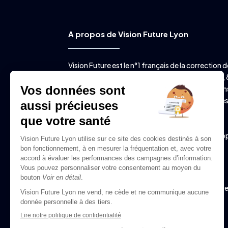
A propos de Vision Future Lyon
Vision Future est le n°1 français de la correction d
vision par laser avec plus de 15 ans d’expérience, 
salles d’intervention, plus de 11.000 intervention
chaque année (dont près de 5.000 à Lyon) et de
lasers de dernière génération. Vision Future est
spécialisé dans l’opération de la myopie, de la
presbytie, de l’astigmatisme et de l’hypermétro

20 rue de la Villette – 69003 Lyon

04 72 344 344
06 82 21 91 71 (urgences post-opératoir
uniquement)

contact@visionfuturelyon.fr