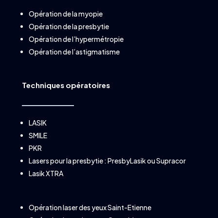
Opération de la myopie
Opération de la presbytie
Opération de l’hypermétropie
Opération de l’astigmatisme
Techniques opératoires
LASIK
SMILE
PKR
Lasers pour la presbytie :
PresbyLasik
ou
Supracor
Lasik XTRA
Opération laser des yeux Saint-Etienne