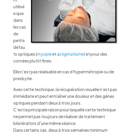
utilisé
e que
dans
les cas
de
petits
défau
ts optiques (
myopie
et
astigmatisme
) et pour des
cornées plutôt fines.
Elle n’est pas réalisable en cas d’hypermétropie ou de
presbytie.
Avec cette technique, la récupération visuelle n’est pas
immédiate et peut entraîner une douleur et des gênes
optiques pendant deux à trois jours.
C’est la principale raison pour laquelle cette technique
ne permet pas toujours de réaliser de traitement
bilatéral lors d’une même séance.
Dans certains cas, deux à trois semaines minimum