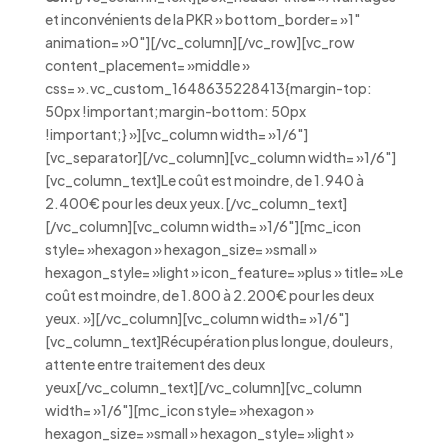
et inconvénients de la PKR » bottom_border= »1″
animation= »0″][/vc_column][/vc_row][vc_row
content_placement= »middle »
css= ».vc_custom_1648635228413{margin-top:
50px !important;margin-bottom: 50px
!important;} »][vc_column width= »1/6″]
[vc_separator][/vc_column][vc_column width= »1/6″]
[vc_column_text]Le coût est moindre, de 1.940 à
2.400€ pour les deux yeux.[/vc_column_text]
[/vc_column][vc_column width= »1/6″][mc_icon
style= »hexagon » hexagon_size= »small »
hexagon_style= »light » icon_feature= »plus » title= »Le
coût est moindre, de 1.800 à 2.200€ pour les deux
yeux. »][/vc_column][vc_column width= »1/6″]
[vc_column_text]Récupération plus longue, douleurs,
attente entre traitement des deux
yeux[/vc_column_text][/vc_column][vc_column
width= »1/6″][mc_icon style= »hexagon »
hexagon_size= »small » hexagon_style= »light »