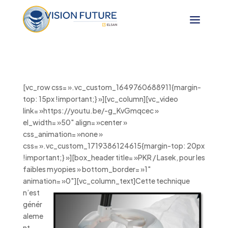
[vc_row css= ».vc_custom_1649760688911{margin-
top: 15px !important;} »][vc_column][vc_video
link= »https://youtu.be/-g_KvGmqcec »
el_width= »50″ align= »center »
css_animation= »none »
css= ».vc_custom_1719386124615{margin-top: 20px
!important;} »][box_header title= »PKR / Lasek, pour les
faibles myopies » bottom_border= »1″
animation= »0″][vc_column_text]
Cette technique
n’est
génér
aleme
nt