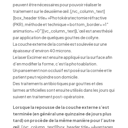
peuvent être nécessaires pour pouvoir réaliser le
traitement sur le deuxième œil.[/vc_column_text]
[box_header title= »Photokératectomie réfractive
(PKR), méthode et technique » bottom_border= »1″
animation= »0″][vc_column_text]L’œil est anesthésié
par application de quelques gouttes de collyre.
La couche externe de la cornée est soulevée sur une
épaisseur d’environ 40 microns.
Le laser Excimer est ensuite appliqué sur la surface afin
d’en modifier la forme, c’est la photoablation.
Un pansement non occlusif est posé sur la cornée et le
patient peut rejoindre son domicile.
Des traitements antibiotiques par gouttes et des
larmes artificielles sont ensuite utilisés dans les jours qui
suivent en traitement post-opératoire.
Lorsque la repousse de la couche externe s’est
terminée (en général une quinzaine de jours plus
tard) on procède de la même manière pour l’autre
œil.
[/vc_column_text][box_header title= »Avantages