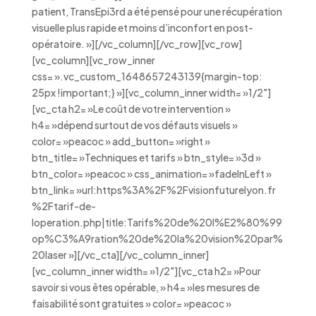
patient, TransEpi3rd a été pensé pour une récupération
visuelle plus rapide et moins d’inconfort en post-
opératoire. »][/vc_column][/vc_row][vc_row]
[vc_column][vc_row_inner
css= ».vc_custom_1648657243139{margin-top:
25px !important;} »][vc_column_inner width= »1/2″]
[vc_cta h2= »Le coût de votre intervention »
h4= »dépend surtout de vos défauts visuels »
color= »peacoc » add_button= »right »
btn_title= »Techniques et tarifs » btn_style= »3d »
btn_color= »peacoc » css_animation= »fadeInLeft »
btn_link= »url:https%3A%2F%2Fvisionfuturelyon.fr
%2Ftarif-de-
loperation.php|title:Tarifs%20de%20l%E2%80%99
op%C3%A9ration%20de%20la%20vision%20par%
20laser »][/vc_cta][/vc_column_inner]
[vc_column_inner width= »1/2″][vc_cta h2= »Pour
savoir si vous êtes opérable, » h4= »les mesures de
faisabilité sont gratuites » color= »peacoc »