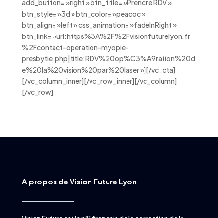
add_button= »right » btn_title= »Prendre RDV »
btn_style= »3d » btn_color= »peacoc »
btn_align= »left » css_animation= »fadeInRight »
btn_link= »url:https%3A%2F%2Fvisionfuturelyon.fr
%2Fcontact-operation-myopie-
presbytie.php|title:RDV%20op%C3%A9ration%20d
e%20la%20vision%20par%20laser »][/vc_cta]
[/vc_column_inner][/vc_row_inner][/vc_column]
[/vc_row]
A propos de Vision Future Lyon