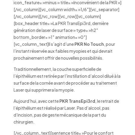
icon_feature= »minus » title= »Inconvénient de la PKR »]
[/vc_column][vc_column width= »1/6″][vc_separator]
[/vc_column][/vc_row][vc_row][vc_column]
[box_header title= »La PKR TransEpi3rd, dernière
génération de laser de surface » type= »h2″
bottom_border= »1″ animation= »0″]
[vc_column_text]Il s’agit d’une
PKR No Touch
, pour
l’instant réservée aux faibles myopies et qui devrait
prochainement offrir de nouvelles possibilités.
Traditionnellement, la couche superficielle de
l’épithélium est retirée par l’instillation d’alcool dilué à la
surface de la cornée avant de procéder au traitement
Laser qui supprimera la myopie.
Aujourd’hui, avec cette
PKR TransEpi3rd
, le retrait de
l’épithélium est réalisé par Laser. Pas d’alcool, pas
d’incision, pas de geste mécanique de la part du
chirurgien.
[/vc_column_text][sentence title= »Pour le confort