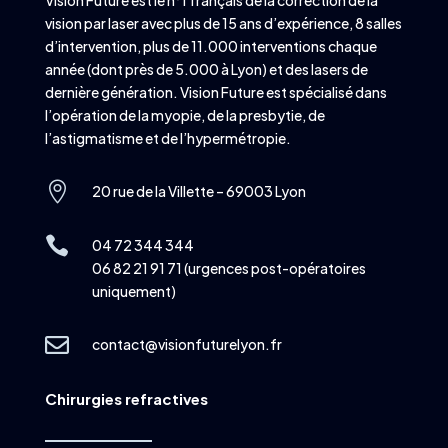
Vision Future est le n°1 français de la correction de la
vision par laser avec plus de 15 ans d’expérience, 8 salles
d’intervention, plus de 11.000 interventions chaque
année (dont près de 5.000 à Lyon) et des lasers de
dernière génération. Vision Future est spécialisé dans
l’opération de la myopie, de la presbytie, de
l’astigmatisme et de l’hypermétropie.

20 rue de la Villette – 69003 Lyon

04 72 344 344
06 82 21 91 71 (urgences post-opératoires
uniquement)

contact@visionfuturelyon.fr
Chirurgies refractives