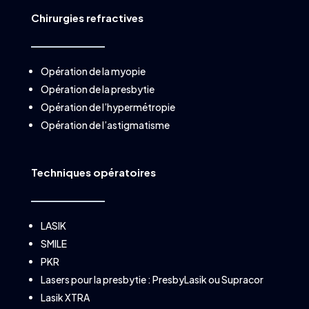
Chirurgies refractives
Opération de la myopie
Opération de la presbytie
Opération de l’hypermétropie
Opération de l’astigmatisme
Techniques opératoires
LASIK
SMILE
PKR
Lasers pour la presbytie :
PresbyLasik
ou
Supracor
Lasik XTRA