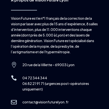
Vision Future est le n°1 français de la correction de la
vision par laser avec plus de 15 ans d’expérience, 8 salles
d’intervention, plus de 11.000 interventions chaque
année (dont près de 5.000 à Lyon) et des lasers de
dernière génération. Vision Future est spécialisé dans
l’opération de la myopie, de la presbytie, de
l’astigmatisme et de l’hypermétropie.

20 rue de la Villette – 69003 Lyon

04 72 344 344
06 82 21 91 71 (urgences post-opératoires
uniquement)

contact@visionfuturelyon.fr