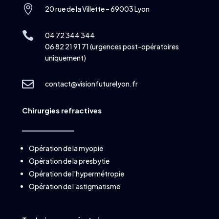

20 rue de la Villette – 69003 Lyon

04 72 344 344
06 82 21 91 71 (urgences post-opératoires
uniquement)

contact@visionfuturelyon.fr
Chirurgies refractives
Opération de la myopie
Opération de la presbytie
Opération de l’hypermétropie
Opération de l’astigmatisme