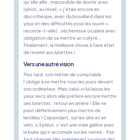
qu’elle aille ; impossible de dormir avec
(sinon, au réveil, « j’étais encore en
discothèque, avec du brouillard dans les
yeux et des difficultés pour les ouvrir »,
raconte-t-elle) ; sécheresse oculaire avec
obligation de se mettre un collyre…
Finalement, la meilleure chose à faire était
de revenir aux lunettes !
Vers une autre vision
Plus tard, son métier de comptable
l’oblige à se mettre tous les jours devant
son ordinateur. Mais celui-ci lui laisse les
yeux secs alors elle préfère encore mettre
ses lunettes : retour en arrière ! Elle ne
peut définitivement plus mettre de
lentilles ! Cependant, sur les skis et en
vélo, s’il pleut, c’est une vraie galère avec
la buée qui s’accumule sur les verres… Il lui
faut changer dès maintenant sa vision des