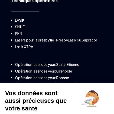
Techniques opératoires
LASIK
SMILE
PKR
Lasers pour la presbytie :
PresbyLasik
ou
Supracor
Lasik XTRA
Opération laser des yeux Saint-Etienne
Opération laser des yeux Grenoble
Opération laser des yeux Roanne
Opération laser des yeux Lons le Saunier
Opération laser des yeux à Annecy (Savoie)
Opération laser des yeux à Clermont-Ferrand
Opération laser des yeux à Valence
Opération laser des yeux à Montélimar